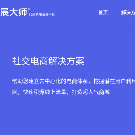
首页
解决
新零售解决方案
产品发布
帮助中心
社交电商解决方案
最新动态
价格套餐
特色功能
营销活动
打造闭合的新零售生态圈
最完整的产品功能信息
解决产品使用问题
创建去中心化的电商体系
行业最新资讯信息
价格、套餐、更多优惠
社交电商解决方案
店铺装修
拼团
会员营销
秒杀
帮助您建立去中心化的电商体系，挖掘潜在用户利
网，快速引爆线上流量，打造超人气商城
多门店
砍价
多商户
定金膨胀
打包一口价
更多