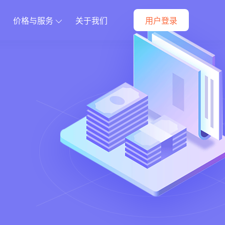
价格与服务
关于我们
用户登录
方案
定制开发解决方案
件
动战略部署
全方位满足您的个性化需求
朋友圈素材
当面付
快速购买
资产转赠
付费会员卡
供货商
代理小店
预约到店
商品导入
更多