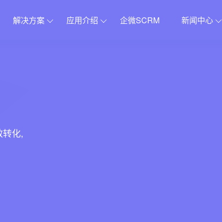
解决方案
应用介绍
企微SCRM
新闻中心
分销解决方案
更新日志
原生APP解决
应用插
体系
优惠
建立完善的分销推广体系
稳定迭代更新
助力企业开展移
社群接龙
在线客服
收费券包
电子卡密
转化,
第N件打N折
店铺助手
裂变优惠券
积分商城
价
运营笔记
更多