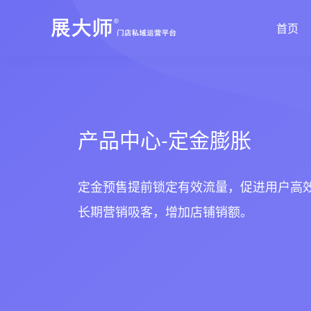
首页
新零售解决方案
产品发布
帮助中心
社交电商解决方案
最新动态
价格套餐
特色功能
营销活动
打造闭合的新零售生态圈
最完整的产品功能信息
解决产品使用问题
创建去中心化的电商
行业最新资讯信息
价格、套餐、更多
产品中心-定金膨胀
店铺装修
拼团
会员营销
秒杀
定金预售提前锁定有效流量，促进用户高效
长期营销吸客，增加店铺销额。
多门店
砍价
多商户
定金膨胀
打包一口
更多