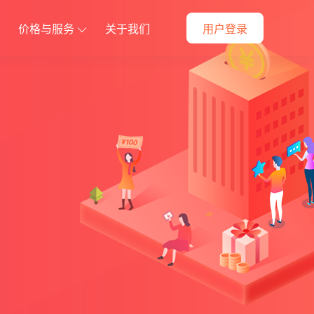
价格与服务
关于我们
用户登录
方案
定制开发解决方案
件
动战略部署
全方位满足您的个性化需求
朋友圈素材
当面付
快速购买
资产转赠
付费会员卡
供货商
代理小店
预约到店
商品导入
更多