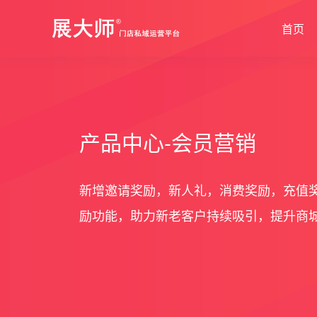
首页
新零售解决方案
产品发布
帮助中心
社交电商解决方案
最新动态
价格套餐
特色功能
营销活动
打造闭合的新零售生态圈
最完整的产品功能信息
解决产品使用问题
创建去中心化的电商
行业最新资讯信息
价格、套餐、更多
产品中心-会员营销
店铺装修
拼团
会员营销
秒杀
新增邀请奖励，新人礼，消费奖励，充值
励功能，助力新老客户持续吸引，提升商
多门店
砍价
多商户
定金膨胀
打包一口
更多