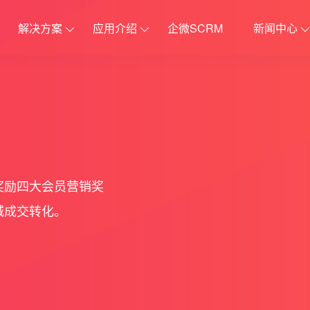
解决方案
应用介绍
企微SCRM
新闻中心
分销解决方案
更新日志
原生APP解决
应用插
体系
优惠
建立完善的分销推广体系
稳定迭代更新
助力企业开展移
社群接龙
在线客服
收费券包
电子卡密
奖励四大会员营销奖
城成交转化。
第N件打N折
店铺助手
裂变优惠券
积分商城
价
运营笔记
更多