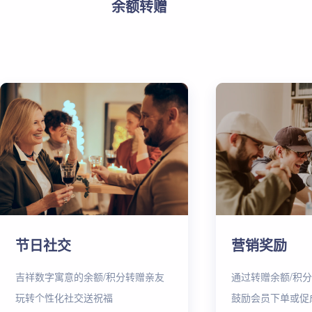
余额转赠
节日社交
营销奖励
吉祥数字寓意的余额/积分转赠亲友
通过转赠余额/积
玩转个性化社交送祝福
鼓励会员下单或促