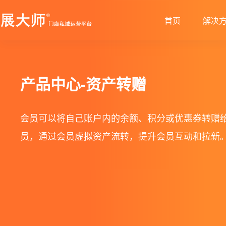
首页
解决
新零售解决方案
产品发布
帮助中心
社交电商解决方案
最新动态
价格套餐
特色功能
营销活动
产品中心-资产转赠
打造闭合的新零售生态圈
最完整的产品功能信息
解决产品使用问题
创建去中心化的电商体系
行业最新资讯信息
价格、套餐、更多优惠
店铺装修
拼团
会员可以将自己账户内的余额、积分或优惠券转赠
会员营销
秒杀
员，通过会员虚拟资产流转，提升会员互动和拉新
多门店
砍价
多商户
定金膨胀
打包一口价
更多