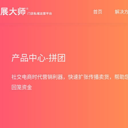
首页
解决
新零售解决方案
产品发布
帮助中心
社交电商解决方案
最新动态
价格套餐
特色功能
营销活动
打造闭合的新零售生态圈
最完整的产品功能信息
解决产品使用问题
创建去中心化的电商体系
行业最新资讯信息
价格、套餐、更多优惠
产品中心-拼团
店铺装修
拼团
会员营销
秒杀
社交电商时代营销利器，快速扩张传播卖货，帮助
回笼资金
多门店
砍价
多商户
定金膨胀
打包一口价
更多