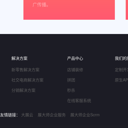
广传播。
解决方案
产品中心
我们的
新零售解决方案
店铺装修
定制开
社交电商解决方案
拼团
原生A
分销解决方案
秒杀
在线客服系统
友情链接：
大展云
展大师企业服务
展大师企业Scrm