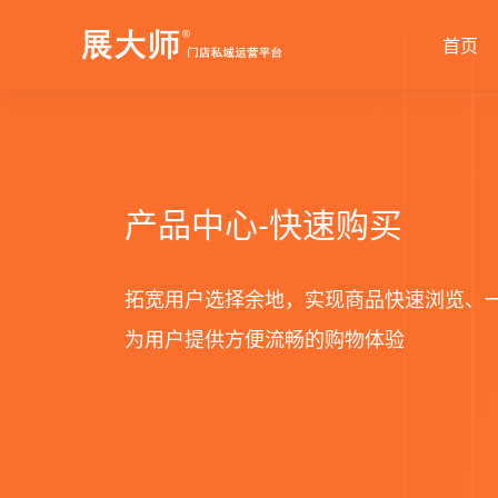
首页
新零售解决方案
产品发布
帮助中心
社交电商解决方案
最新动态
价格套餐
特色功能
营销活动
打造闭合的新零售生态圈
最完整的产品功能信息
解决产品使用问题
创建去中心化的电商
行业最新资讯信息
价格、套餐、更多
产品中心-快速购买
店铺装修
拼团
会员营销
秒杀
拓宽用户选择余地，实现商品快速浏览、
为用户提供方便流畅的购物体验
多门店
砍价
多商户
定金膨胀
打包一口
更多