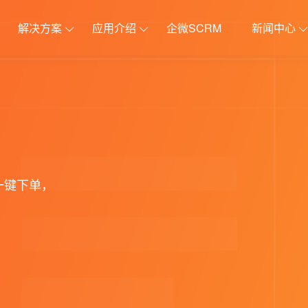
解决方案
应用介绍
企微SCRM
新闻中心
分销解决方案
更新日志
原生APP解决
应用插
体系
优惠
建立完善的分销推广体系
稳定迭代更新
助力企业开展移
社群接龙
在线客服
收费券包
电子卡密
一键下单，
第N件打N折
店铺助手
裂变优惠券
积分商城
价
运营笔记
更多