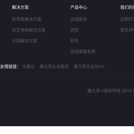
解决方案
产品中心
我们的
新零售解决方案
店铺装修
定制开
社交电商解决方案
拼团
原生A
分销解决方案
秒杀
在线客服系统
友情链接：
大展云
展大师企业服务
展大师企业Scrm
展大师 ©版权所有 2015-