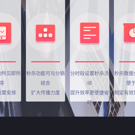
动所见即所
秒杀功能可与分销
分时段设置秒杀活
秒杀数据
得
结合
动
便
设置安排
扩大传播力度
提升效率更便捷省
制定有效
时