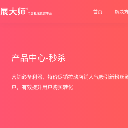
首页
解决
新零售解决方案
产品发布
帮助中心
社交电商解决方案
最新动态
价格套餐
特色功能
营销活动
打造闭合的新零售生态圈
最完整的产品功能信息
解决产品使用问题
创建去中心化的电商体系
行业最新资讯信息
价格、套餐、更多优惠
产品中心-秒杀
店铺装修
拼团
会员营销
秒杀
营销必备利器，特价促销拉动店铺人气吸引新粉丝
户，有效提升用户购买转化
多门店
砍价
多商户
定金膨胀
打包一口价
更多