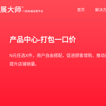
首页
解决
新零售解决方案
产品发布
帮助中心
社交电商解决方案
最新动态
价格套餐
特色功能
营销活动
产品中心-打包一口价
打造闭合的新零售生态圈
最完整的产品功能信息
解决产品使用问题
创建去中心化的电商体系
行业最新资讯信息
价格、套餐、更多优惠
店铺装修
拼团
N元任选X件，用户自由搭配，促进顾客增购，推动
会员营销
秒杀
提升店铺销量。
多门店
砍价
多商户
定金膨胀
打包一口价
更多