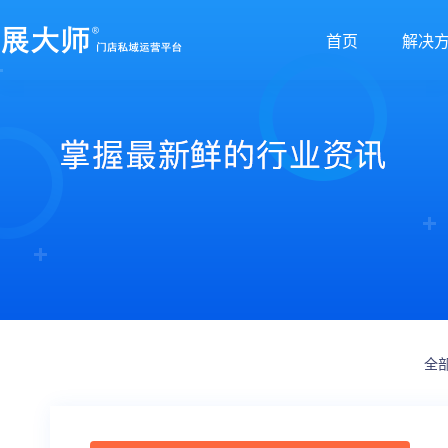
首页
解决
新零售解决方案
产品发布
帮助中心
社交电商解决方案
最新动态
价格套餐
特色功能
营销活动
打造闭合的新零售生态圈
最完整的产品功能信息
解决产品使用问题
创建去中心化的电商体系
行业最新资讯信息
价格、套餐、更多优惠
店铺装修
拼团
会员营销
秒杀
多门店
砍价
多商户
定金膨胀
全
打包一口价
更多