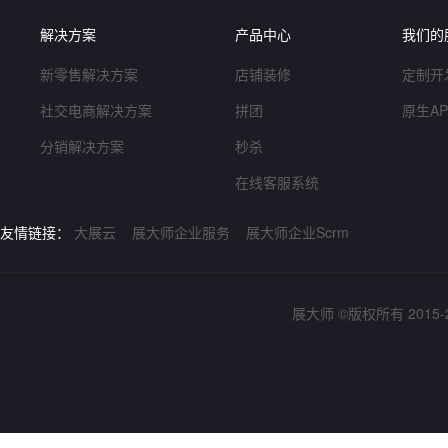
解决方案
产品中心
我们的
新零售解决方案
店铺装修
定制开
社交电商解决方案
拼团
原生A
分销解决方案
秒杀
在线客服系统
友情链接：
大展云
展大师企业服务
展大师企业Scrm
展大师 ©版权所有 2015-