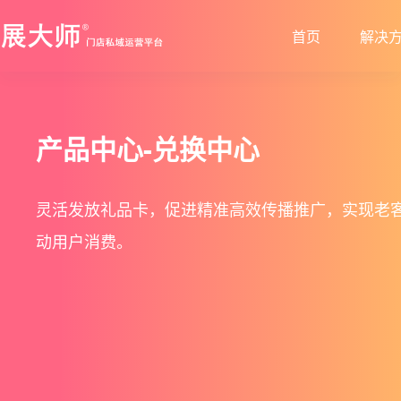
首页
解决
新零售解决方案
产品发布
帮助中心
社交电商解决方案
最新动态
价格套餐
特色功能
营销活动
产品中心-兑换中心
打造闭合的新零售生态圈
最完整的产品功能信息
解决产品使用问题
创建去中心化的电商体系
行业最新资讯信息
价格、套餐、更多优惠
店铺装修
拼团
灵活发放礼品卡，促进精准高效传播推广，实现老
会员营销
秒杀
动用户消费。
多门店
砍价
多商户
定金膨胀
打包一口价
更多