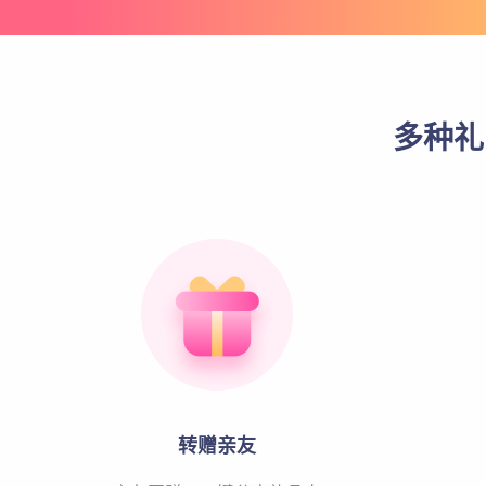
多种礼
转赠亲友